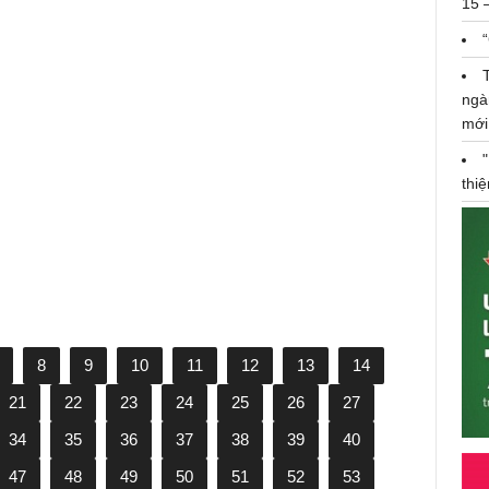
15 
ngà
Á hậu Thúy Vân "bầu vượt mặt"
mới
vẫn tổ chức sinh nhật, gây ngạc
nhiên cho chồng
thi
24/09/2020
8
9
10
11
12
13
14
21
22
23
24
25
26
27
34
35
36
37
38
39
40
47
48
49
50
51
52
53