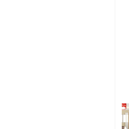
"Chị em chúng mình": Minh Tú
thừa nhận đã có crush và đang
"tìm hiểu nhau"