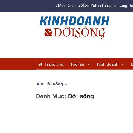
Miss Cosmo 2025 Yolina Lindquist cùng H
Trang chủ
Thời sự
Kinh doanh
B
»
Đời sống
»
Danh Mục:
Đời sống