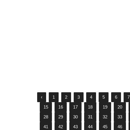
Thành viên nhóm nhạc đa quốc
gia Roy và Quin tung bộ ảnh mới,
nhan sắc ngày càng “lên hương”
24/09/2020
‹
1
2
3
4
5
6
7
15
16
17
18
19
20
28
29
30
31
32
33
41
42
43
44
45
46