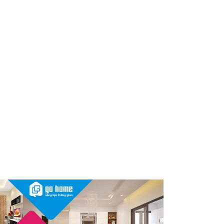
dùng cần kiểm tra ngay
Thu hồi, tiêu hủy toàn quốc 2
sản phẩm dầu gội, dầu xả
"made in Việt Nam", người tiêu
dùng nên kiểm tra ngay
Cảnh báo Dung dịch vệ sinh
phụ nữ Coop Select dính vi
khuẩn, bị buộc tiêu hủy
Sau vụ mỹ phẩm chứa chất
cấm, Dược Hậu Giang bị phạt
và truy thu thuế hơn 10 tỷ
đồng