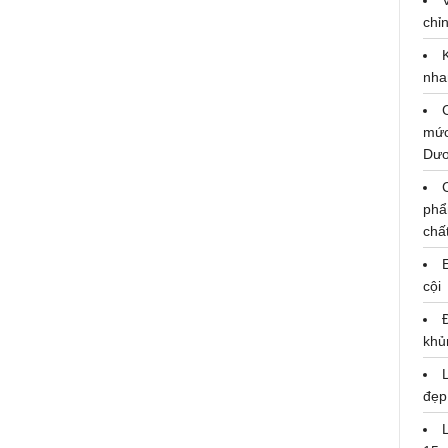
Nữ ca sĩ thừa nhận tật xấu khi
mộng du khiến chồng chuyển giới
chỉn
hoảng sợ mỗi đêm là ai?
nha
24/09/2020
mức
Dư
phẩ
chấ
cội
khủ
đẹp