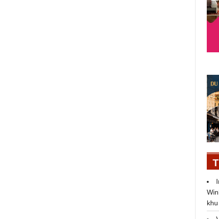
24/09/2020
T
Win
khu