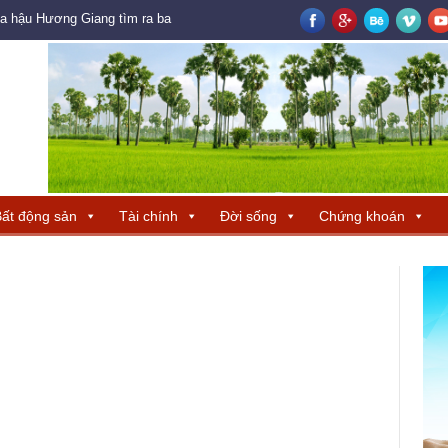
oa hậu Hương Giang tìm ra ba đại diện Trung Quốc – Hong Kong – Macau đ
ất động sản
Tài chính
Đời sống
Chứng khoán