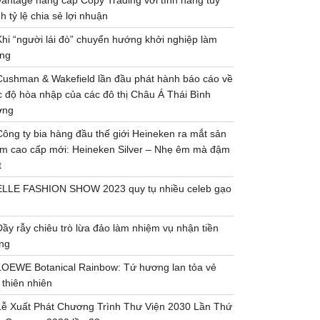
Vantage nâng cấp Copy Trading với tính năng tùy
h tỷ lệ chia sẻ lợi nhuận
Khi “người lái đò” chuyển hướng khởi nghiệp làm
ng
Cushman & Wakefield lần đầu phát hành báo cáo về
 độ hòa nhập của các đô thị Châu Á Thái Bình
ơng
Công ty bia hàng đầu thế giới Heineken ra mắt sản
m cao cấp mới: Heineken Silver – Nhẹ êm mà đậm
t
ELLE FASHION SHOW 2023 quy tụ nhiều celeb gạo
Đầy rẫy chiêu trò lừa đảo làm nhiệm vụ nhận tiền
ng
LOEWE Botanical Rainbow: Tứ hương lan tỏa vẻ
 thiên nhiên
Lễ Xuất Phát Chương Trình Thư Viện 2030 Lần Thứ