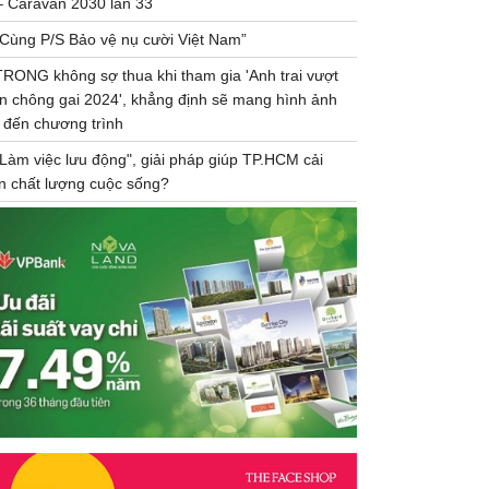
– Caravan 2030 lần 33
“Cùng P/S Bảo vệ nụ cười Việt Nam”
TRONG không sợ thua khi tham gia 'Anh trai vượt
n chông gai 2024', khẳng định sẽ mang hình ảnh
 đến chương trình
"Làm việc lưu động", giải pháp giúp TP.HCM cải
ện chất lượng cuộc sống?