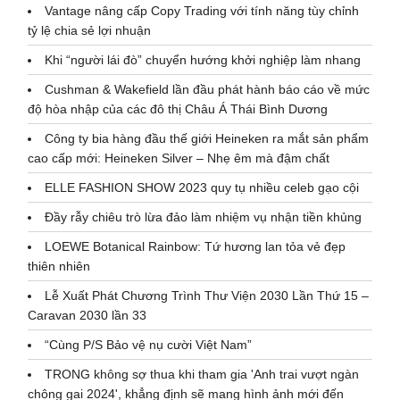
Vantage nâng cấp Copy Trading với tính năng tùy chỉnh
tỷ lệ chia sẻ lợi nhuận
Khi “người lái đò” chuyển hướng khởi nghiệp làm nhang
Cushman & Wakefield lần đầu phát hành báo cáo về mức
độ hòa nhập của các đô thị Châu Á Thái Bình Dương
Công ty bia hàng đầu thế giới Heineken ra mắt sản phẩm
cao cấp mới: Heineken Silver – Nhẹ êm mà đậm chất
ELLE FASHION SHOW 2023 quy tụ nhiều celeb gạo cội
Đầy rẫy chiêu trò lừa đảo làm nhiệm vụ nhận tiền khủng
LOEWE Botanical Rainbow: Tứ hương lan tỏa vẻ đẹp
thiên nhiên
Lễ Xuất Phát Chương Trình Thư Viện 2030 Lần Thứ 15 –
Caravan 2030 lần 33
“Cùng P/S Bảo vệ nụ cười Việt Nam”
TRONG không sợ thua khi tham gia 'Anh trai vượt ngàn
chông gai 2024', khẳng định sẽ mang hình ảnh mới đến