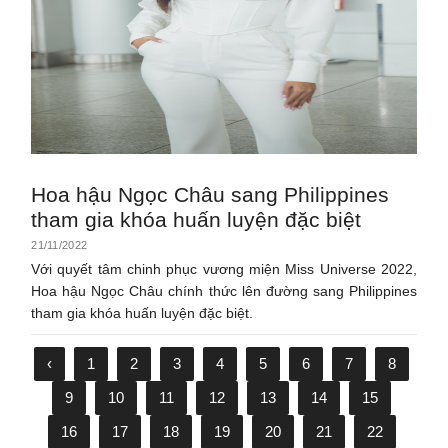
Hoa hậu Ngọc Châu sang Philippines
tham gia khóa huấn luyện đặc biệt
21/11/2022
Với quyết tâm chinh phục vương miện Miss Universe 2022,
Hoa hậu Ngọc Châu chính thức lên đường sang Philippines
tham gia khóa huấn luyện đặc biệt.
‹
1
2
3
4
5
6
7
8
9
10
11
12
13
14
15
16
17
18
19
20
21
22