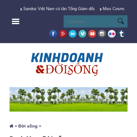
Sandoz Việt Nam có tân Tổng Giám đốc
Miss Cosmo 2025 Y
»
Đời sống
»