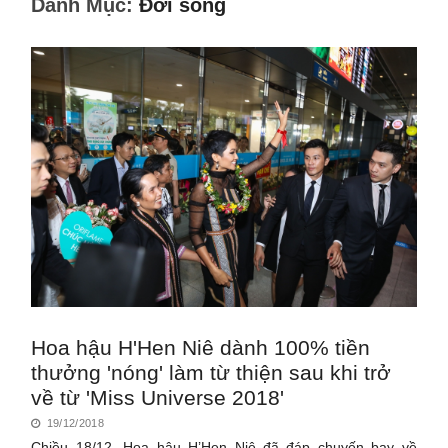
Danh Mục:
Đời sống
Hoa hậu H'Hen Niê dành 100% tiền
thưởng 'nóng' làm từ thiện sau khi trở
về từ 'Miss Universe 2018'
19/12/2018
Chiều 18/12, Hoa hậu H’Hen Niê đã đáp chuyến bay về