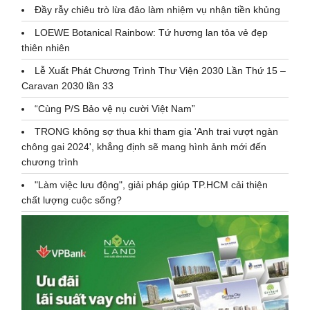
Đầy rẫy chiêu trò lừa đảo làm nhiệm vụ nhận tiền khủng
LOEWE Botanical Rainbow: Tứ hương lan tỏa vẻ đẹp
thiên nhiên
Lễ Xuất Phát Chương Trình Thư Viện 2030 Lần Thứ 15 –
Caravan 2030 lần 33
“Cùng P/S Bảo vệ nụ cười Việt Nam”
TRONG không sợ thua khi tham gia 'Anh trai vượt ngàn
chông gai 2024', khẳng định sẽ mang hình ảnh mới đến
chương trình
"Làm việc lưu động", giải pháp giúp TP.HCM cải thiện
chất lượng cuộc sống?