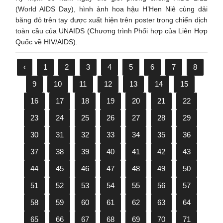
(World AIDS Day), hình ảnh hoa hậu H’Hen Niê cùng dải
băng đỏ trên tay được xuất hiện trên poster trong chiến dịch
toàn cầu của UNAIDS (Chương trình Phối hợp của Liên Hợp
Quốc về HIV/AIDS).
‹
1
2
3
4
5
6
7
8
9
10
11
12
13
14
15
16
17
18
19
20
21
22
23
24
25
26
27
28
29
30
31
32
33
34
35
36
37
38
39
40
41
42
43
44
45
46
47
48
49
50
51
52
53
54
55
56
57
58
59
60
61
62
63
64
65
66
67
68
69
70
71