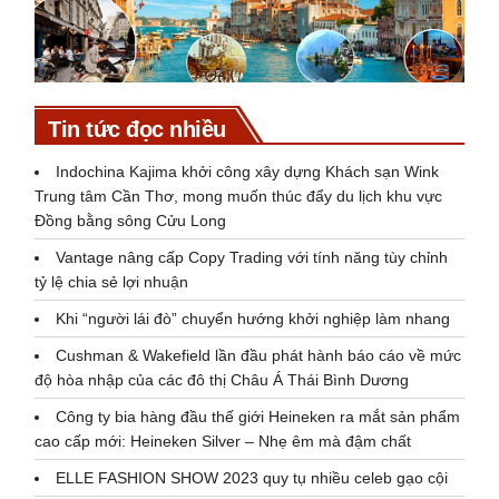
Tin tức đọc nhiều
Indochina Kajima khởi công xây dựng Khách sạn Wink
Trung tâm Cần Thơ, mong muốn thúc đẩy du lịch khu vực
Đồng bằng sông Cửu Long
Vantage nâng cấp Copy Trading với tính năng tùy chỉnh
tỷ lệ chia sẻ lợi nhuận
Khi “người lái đò” chuyển hướng khởi nghiệp làm nhang
Cushman & Wakefield lần đầu phát hành báo cáo về mức
độ hòa nhập của các đô thị Châu Á Thái Bình Dương
Công ty bia hàng đầu thế giới Heineken ra mắt sản phẩm
cao cấp mới: Heineken Silver – Nhẹ êm mà đậm chất
ELLE FASHION SHOW 2023 quy tụ nhiều celeb gạo cội