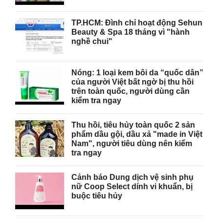
TP.HCM: Đình chỉ hoạt động Sehun
Beauty & Spa 18 tháng vì "hành
nghề chui"
Nóng: 1 loại kem bôi da “quốc dân”
của người Việt bất ngờ bị thu hồi
trên toàn quốc, người dùng cần
kiểm tra ngay
Thu hồi, tiêu hủy toàn quốc 2 sản
phẩm dầu gội, dầu xả "made in Việt
Nam", người tiêu dùng nên kiểm
tra ngay
Cảnh báo Dung dịch vệ sinh phụ
nữ Coop Select dính vi khuẩn, bị
buộc tiêu hủy