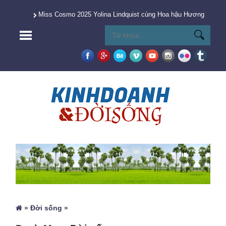
Miss Cosmo 2025 Yolina Lindquist cùng Hoa hậu Hương Giang 
»
Đời sống
»