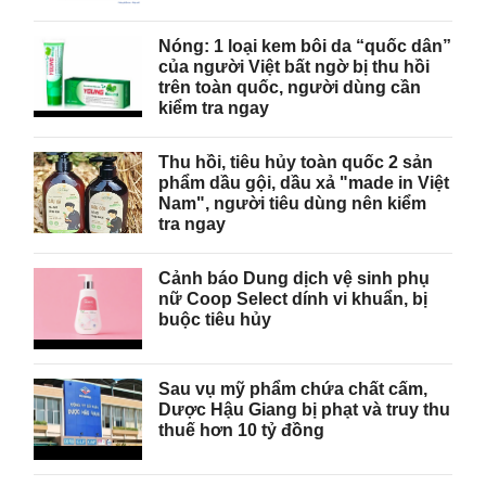
Nóng: 1 loại kem bôi da “quốc dân”
của người Việt bất ngờ bị thu hồi
trên toàn quốc, người dùng cần
kiểm tra ngay
Thu hồi, tiêu hủy toàn quốc 2 sản
phẩm dầu gội, dầu xả "made in Việt
Nam", người tiêu dùng nên kiểm
tra ngay
Cảnh báo Dung dịch vệ sinh phụ
nữ Coop Select dính vi khuẩn, bị
buộc tiêu hủy
Sau vụ mỹ phẩm chứa chất cấm,
Dược Hậu Giang bị phạt và truy thu
thuế hơn 10 tỷ đồng