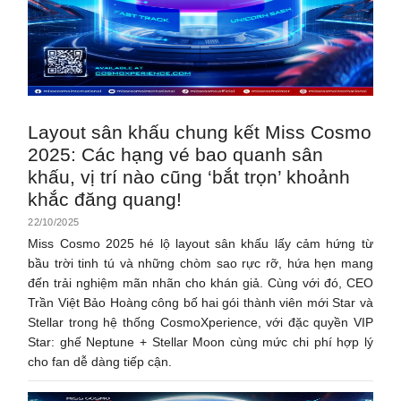
Layout sân khấu chung kết Miss Cosmo
2025: Các hạng vé bao quanh sân
khấu, vị trí nào cũng ‘bắt trọn’ khoảnh
khắc đăng quang!
22/10/2025
Miss Cosmo 2025 hé lộ layout sân khấu lấy cảm hứng từ
bầu trời tinh tú và những chòm sao rực rỡ, hứa hẹn mang
đến trải nghiệm mãn nhãn cho khán giả. Cùng với đó, CEO
Trần Việt Bảo Hoàng công bố hai gói thành viên mới Star và
Stellar trong hệ thống CosmoXperience, với đặc quyền VIP
Star: ghế Neptune + Stellar Moon cùng mức chi phí hợp lý
cho fan dễ dàng tiếp cận.