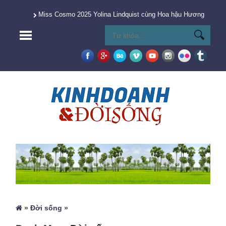
Miss Cosmo 2025 Yolina Lindquist cùng Hoa hậu Hương Giang 
»
Đời sống
»