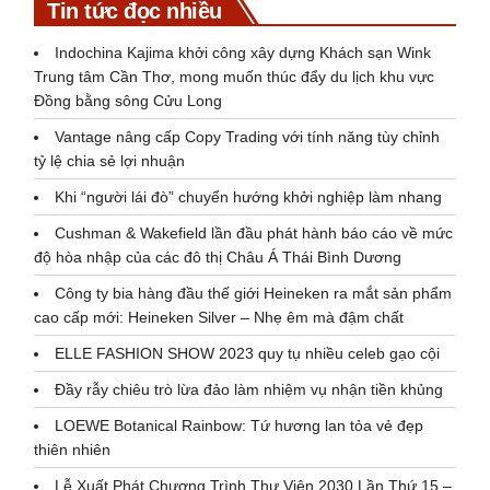
Tin tức đọc nhiều
Indochina Kajima khởi công xây dựng Khách sạn Wink
Trung tâm Cần Thơ, mong muốn thúc đẩy du lịch khu vực
Đồng bằng sông Cửu Long
Vantage nâng cấp Copy Trading với tính năng tùy chỉnh
tỷ lệ chia sẻ lợi nhuận
Khi “người lái đò” chuyển hướng khởi nghiệp làm nhang
Cushman & Wakefield lần đầu phát hành báo cáo về mức
độ hòa nhập của các đô thị Châu Á Thái Bình Dương
Công ty bia hàng đầu thế giới Heineken ra mắt sản phẩm
cao cấp mới: Heineken Silver – Nhẹ êm mà đậm chất
ELLE FASHION SHOW 2023 quy tụ nhiều celeb gạo cội
Đầy rẫy chiêu trò lừa đảo làm nhiệm vụ nhận tiền khủng
LOEWE Botanical Rainbow: Tứ hương lan tỏa vẻ đẹp
thiên nhiên
Lễ Xuất Phát Chương Trình Thư Viện 2030 Lần Thứ 15 –